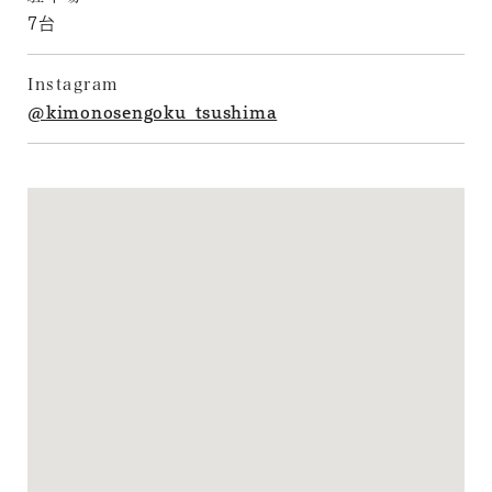
7台
Instagram
@kimonosengoku_tsushima