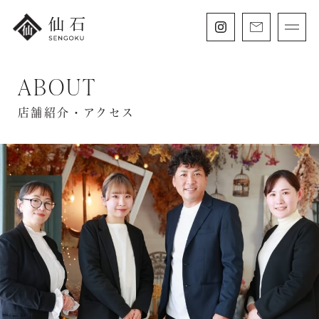
ABOUT
FURISODE
振袖・紋付袴レンタル
店舗紹介・アクセス
HAKAMA
卒業袴レンタル
SHICHIGOSAN
七五三・
にぶんのいち成人式
WEDDING
フォトウェディング