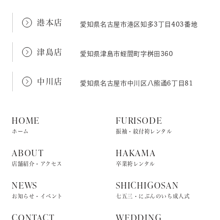
港本店
愛知県名古屋市港区知多3丁目403番地
津島店
愛知県津島市蛭間町字桝田360
中川店
愛知県名古屋市中川区八熊通6丁目81
HOME
FURISODE
ホーム
振袖・紋付袴レンタル
ABOUT
HAKAMA
店舗紹介・アクセス
卒業袴レンタル
NEWS
SHICHIGOSAN
お知らせ・イベント
七五三・にぶんのいち成人式
CONTACT
WEDDING