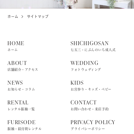
ホーム
サイトマップ
KIDS
お宮参り・キッズ・ベビー
HOME
SHICHIGOSAN
ABOUT
店舗紹介・アクセス
ホーム
七五三・にぶんのいち成人式
ABOUT
WEDDING
店舗紹介・アクセス
フォトウェディング
NEWS
お知らせ・イベント
NEWS
KIDS
お知らせ・コラム
お宮参り・キッズ・ベビー
RENTAL
CONTACT
レンタル振袖一覧
お問い合わせ・来店予約
お問い合わせ・来店予約
FURISODE
PRIVACY POLICY
振袖・紋付袴レンタル
プライバシーポリシー