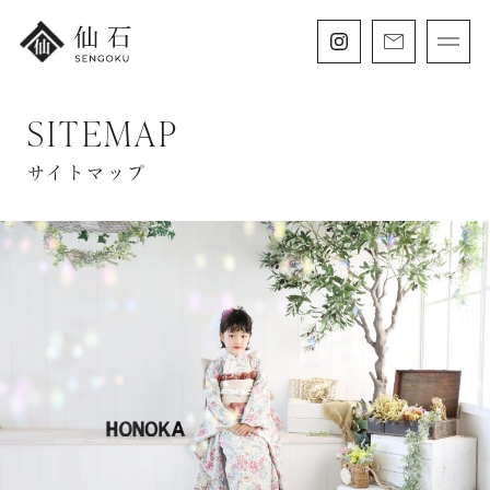
SITEMAP
FURISODE
振袖・紋付袴レンタル
サイトマップ
HAKAMA
卒業袴レンタル
SHICHIGOSAN
七五三・
にぶんのいち成人式
WEDDING
フォトウェディング