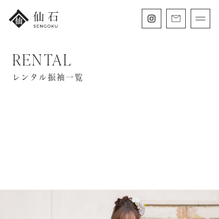
RENTAL
FURISODE
振袖・紋付袴レンタル
レンタル振袖一覧
HAKAMA
卒業袴レンタル
SHICHIGOSAN
七五三・
にぶんのいち成人式
WEDDING
フォトウェディング