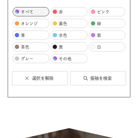
すべて
赤
ピンク
オレンジ
黄色
緑
青
水色
紫
茶色
黒
白
グレー
その他
選択を解除
振袖を検索