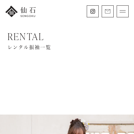
RENTAL
FURISODE
振袖・紋付袴レンタル
レンタル振袖一覧
HAKAMA
卒業袴レンタル
SHICHIGOSAN
七五三・
にぶんのいち成人式
WEDDING
フォトウェディング