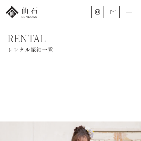
RENTAL
FURISODE
振袖・紋付袴レンタル
レンタル振袖一覧
HAKAMA
卒業袴レンタル
SHICHIGOSAN
七五三・
にぶんのいち成人式
WEDDING
フォトウェディング