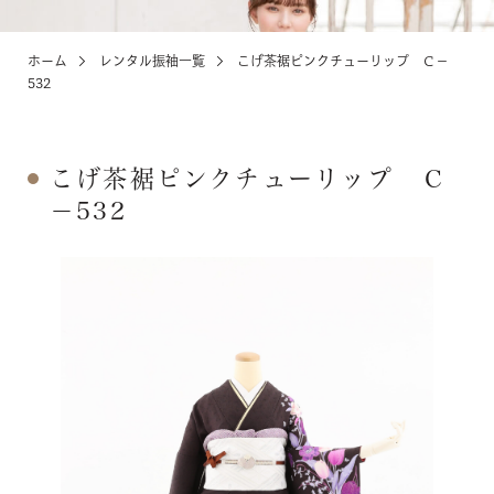
ホーム
レンタル振袖一覧
こげ茶裾ピンクチューリップ Ｃ－
KIDS
お宮参り・キッズ・ベビー
532
ABOUT
こげ茶裾ピンクチューリップ Ｃ
店舗紹介・アクセス
－532
NEWS
お知らせ・イベント
お問い合わせ・来店予約