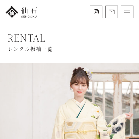
RENTAL
FURISODE
振袖・紋付袴レンタル
レンタル振袖一覧
HAKAMA
卒業袴レンタル
SHICHIGOSAN
七五三・
にぶんのいち成人式
WEDDING
フォトウェディング