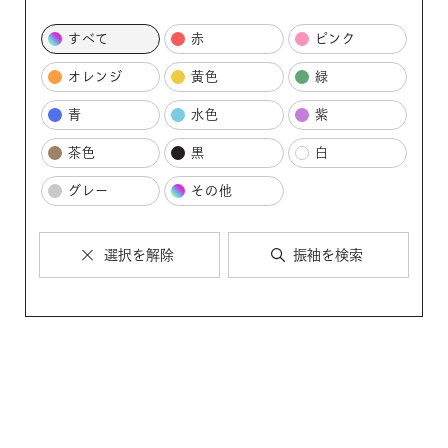
すべて
赤
ピンク
オレンジ
黄色
緑
青
水色
紫
茶色
黒
白
グレー
その他
選択を解除
振袖を検索