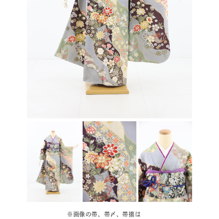
※画像の帯、帯〆、帯揚は