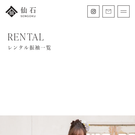
RENTAL
FURISODE
振袖・紋付袴レンタル
レンタル振袖一覧
HAKAMA
卒業袴レンタル
SHICHIGOSAN
七五三・
にぶんのいち成人式
WEDDING
フォトウェディング