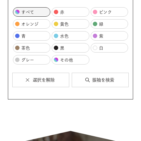
すべて
赤
ピンク
オレンジ
黄色
緑
青
水色
紫
茶色
黒
白
グレー
その他
選択を解除
振袖を検索