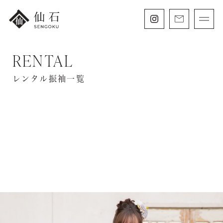
RENTAL
FURISODE
振袖・紋付袴レンタル
レンタル振袖一覧
HAKAMA
卒業袴レンタル
SHICHIGOSAN
七五三・
にぶんのいち成人式
WEDDING
フォトウェディング