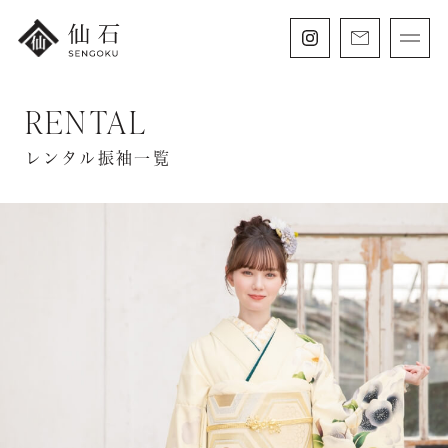
RENTAL
FURISODE
振袖・紋付袴レンタル
レンタル振袖一覧
HAKAMA
卒業袴レンタル
SHICHIGOSAN
七五三・
にぶんのいち成人式
WEDDING
フォトウェディング