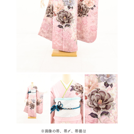
※画像の帯、帯〆、帯揚は