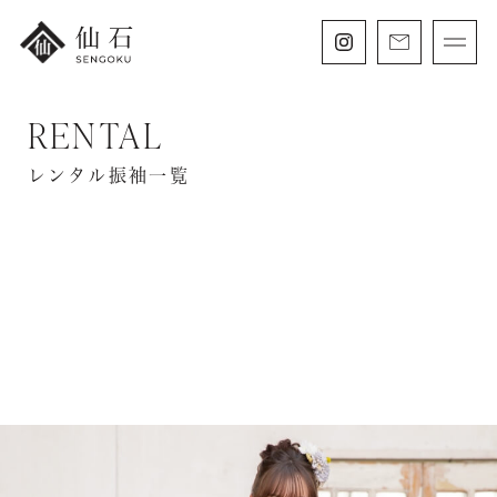
RENTAL
FURISODE
振袖・紋付袴レンタル
レンタル振袖一覧
HAKAMA
卒業袴レンタル
SHICHIGOSAN
七五三・
にぶんのいち成人式
WEDDING
フォトウェディング