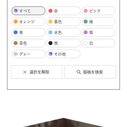
すべて
赤
ピンク
オレンジ
黄色
緑
青
水色
紫
茶色
黒
白
グレー
その他
選択を解除
振袖を検索