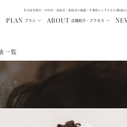
名古屋市港区・中川区・津島市・弥富市の振袖・卒業袴レンタルなら(株)仙
PLAN
ABOUT
NE
プラン
店舗紹介・アクセス
袖一覧
MA
SHICHIGOSA
WEDD
N
津島店
中川店
ル
フォトウェデ
七五三・にぶんのいち成人式
ルプラン
フォトウェ
七五三
ご親族向け
ルプラン
レンタルプ
にぶんのいち成人式
レンタル
選ばれる理
選ばれる理由