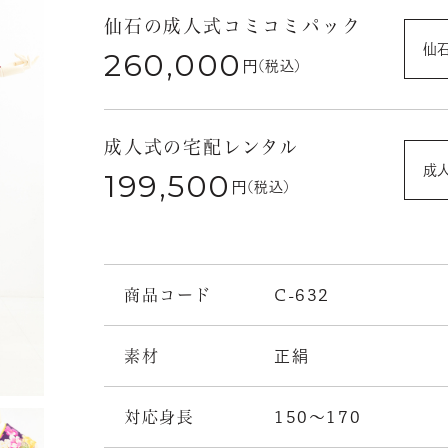
仙石の成人式コミコミパック
仙
260,000
円
(税込)
成人式の宅配レンタル
成
199,500
円
(税込)
商品コード
C-632
素材
正絹
対応身長
150～170