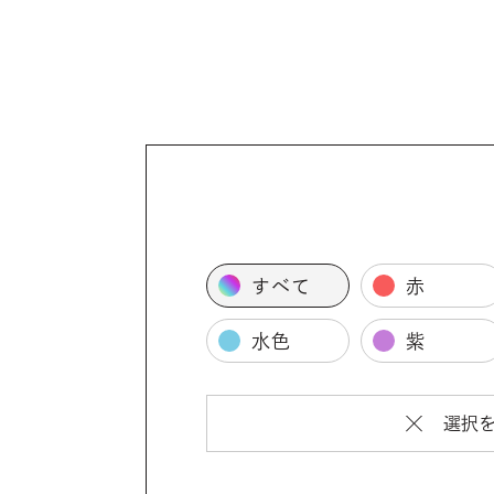
すべて
赤
水色
紫
選択