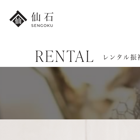
RENTAL
FURISODE
レンタル振
HAKA
港本店
振袖・紋付袴レンタル
卒業袴レンタ
振袖レンタル・
卒業袴レンタ
撮影プラン
小学生の
レンタル振袖一覧
卒業袴レンタ
紋付袴レンタル・
先生の卒業袴
撮影プラン