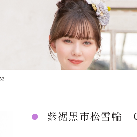
632
紫裾黒市松雪輪 C