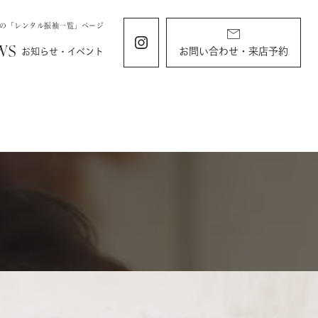
石の「レンタル振袖一覧」ページ
WS
お問い合わせ・来店予約
お知らせ・イベント
ING
KIDS
ィング
お宮参り・キッズ・ベビー
ディング
お宮参り
衣装
すくすくチャンネル
ラン
由
バースデー・記念写真