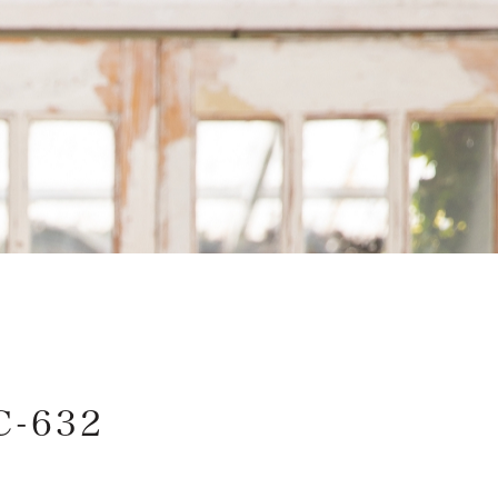
百日祝・初節句
入園・入学・卒業
選ばれる理由
-632