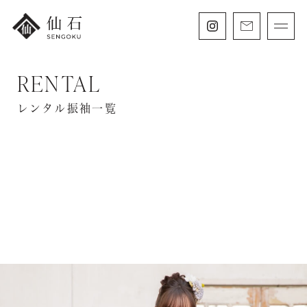
RENTAL
FURISODE
振袖・紋付袴レンタル
レンタル振袖一覧
HAKAMA
卒業袴レンタル
SHICHIGOSAN
七五三・
にぶんのいち成人式
WEDDING
フォトウェディング