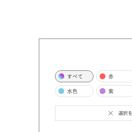
すべて
赤
水色
紫
選択