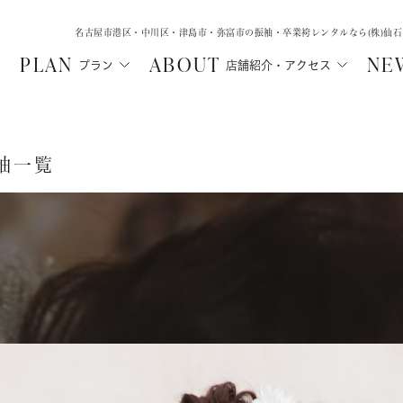
名古屋市港区・中川区・津島市・弥富市の振袖・卒業袴レンタルなら(株)仙
PLAN
ABOUT
NE
プラン
店舗紹介・アクセス
袖一覧
MA
SHICHIGOSA
WEDD
N
津島店
中川店
ル
フォトウェデ
七五三・にぶんのいち成人式
ルプラン
フォトウェ
七五三
ご親族向け
ルプラン
レンタルプ
にぶんのいち成人式
レンタル
選ばれる理
選ばれる理由