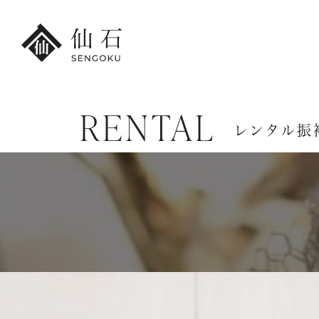
RENTAL
FURISODE
レンタル振
HAKA
港本店
振袖・紋付袴レンタル
卒業袴レンタ
振袖レンタル・
卒業袴レンタ
撮影プラン
小学生の
レンタル振袖一覧
卒業袴レンタ
紋付袴レンタル・
先生の卒業袴
撮影プラン