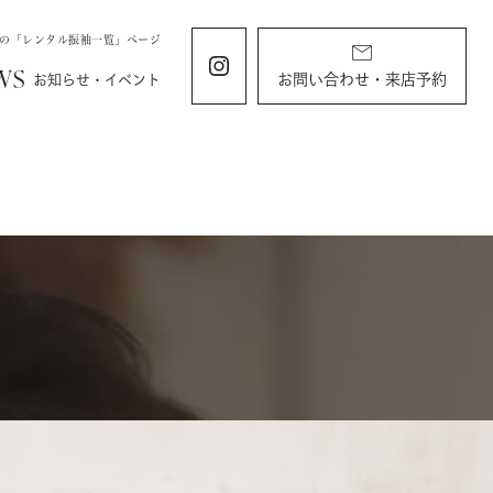
石の「レンタル振袖一覧」ページ
WS
お問い合わせ・来店予約
お知らせ・イベント
ING
KIDS
ィング
お宮参り・キッズ・ベビー
ディング
お宮参り
衣装
すくすくチャンネル
ラン
由
バースデー・記念写真