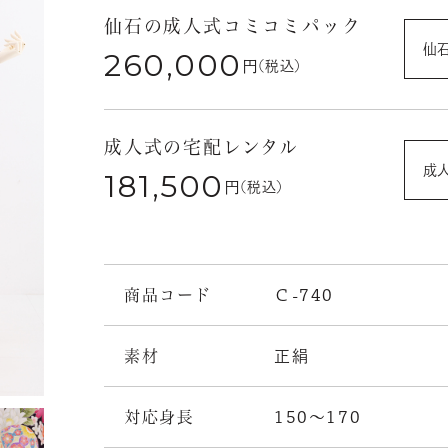
仙石の成人式コミコミパック
仙
260,000
円
(税込)
成人式の宅配レンタル
成
181,500
円
(税込)
商品コード
Ｃ-740
素材
正絹
対応身長
150～170