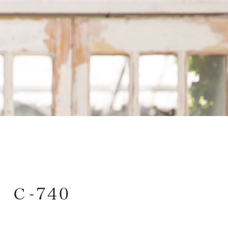
百日祝・初節句
入園・入学・卒業
選ばれる理由
Ｃ-740