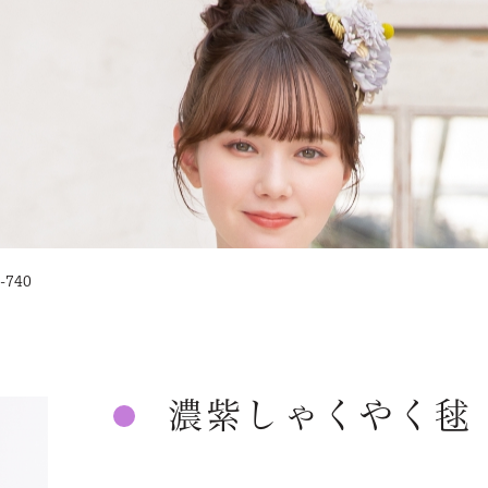
740
濃紫しゃくやく毬 