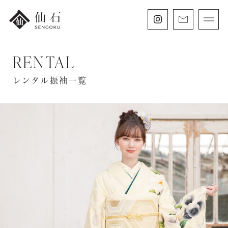
RENTAL
FURISODE
振袖・紋付袴レンタル
レンタル振袖一覧
HAKAMA
卒業袴レンタル
SHICHIGOSAN
七五三・
にぶんのいち成人式
WEDDING
フォトウェディング