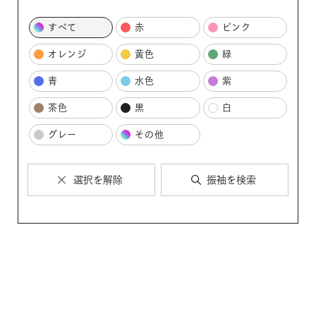
すべて
赤
ピンク
オレンジ
黄色
緑
青
水色
紫
茶色
黒
白
グレー
その他
選択を解除
振袖を検索