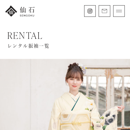
RENTAL
FURISODE
振袖・紋付袴レンタル
レンタル振袖一覧
HAKAMA
卒業袴レンタル
SHICHIGOSAN
七五三・
にぶんのいち成人式
WEDDING
フォトウェディング