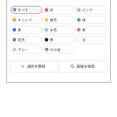
すべて
赤
ピンク
オレンジ
黄色
緑
青
水色
紫
茶色
黒
白
グレー
その他
選択を解除
振袖を検索