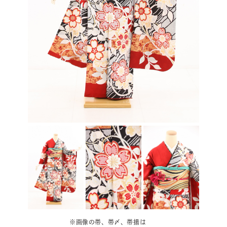
※画像の帯、帯〆、帯揚は