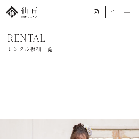
RENTAL
FURISODE
振袖・紋付袴レンタル
レンタル振袖一覧
HAKAMA
卒業袴レンタル
SHICHIGOSAN
七五三・
にぶんのいち成人式
WEDDING
フォトウェディング