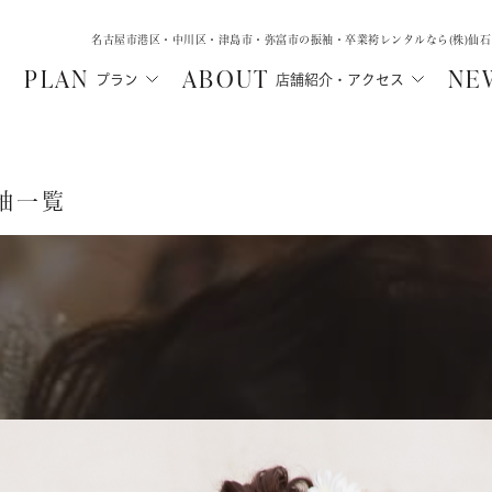
名古屋市港区・中川区・津島市・弥富市の振袖・卒業袴レンタルなら(株)仙
PLAN
ABOUT
NE
プラン
店舗紹介・アクセス
袖一覧
MA
SHICHIGOSA
WEDD
N
津島店
中川店
ル
フォトウェデ
七五三・にぶんのいち成人式
ルプラン
フォトウェ
七五三
ご親族向け
ルプラン
レンタルプ
にぶんのいち成人式
レンタル
選ばれる理
選ばれる理由