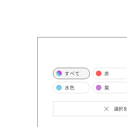
すべて
赤
水色
紫
選択