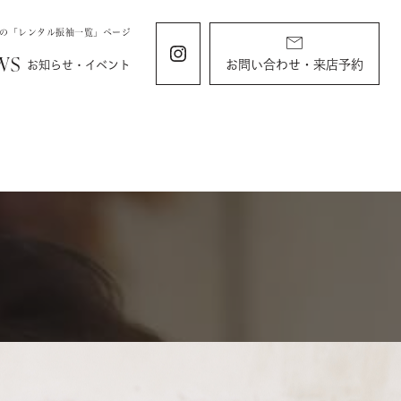
石の「レンタル振袖一覧」ページ
WS
お問い合わせ・来店予約
お知らせ・イベント
ING
KIDS
ィング
お宮参り・キッズ・ベビー
ディング
お宮参り
衣装
すくすくチャンネル
ラン
由
バースデー・記念写真