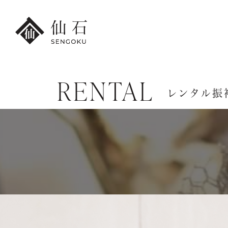
RENTAL
FURISODE
レンタル振
HAKA
港本店
振袖・紋付袴レンタル
卒業袴レンタ
振袖レンタル・
卒業袴レンタ
撮影プラン
小学生の
レンタル振袖一覧
卒業袴レンタ
紋付袴レンタル・
先生の卒業袴
撮影プラン