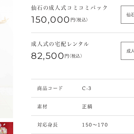
仙石の成人式コミコミパック
仙
150,000
円
(税込)
成人式の宅配レンタル
成
82,500
円
(税込)
商品コード
C-3
素材
正絹
対応身長
150～170