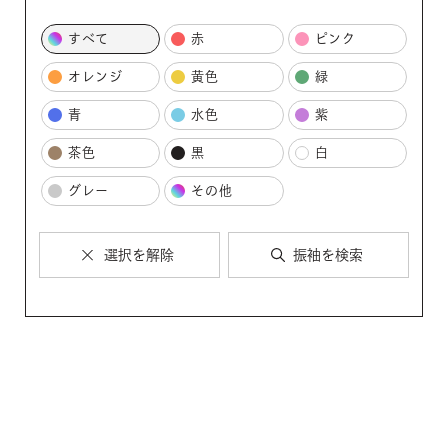
すべて
赤
ピンク
オレンジ
黄色
緑
青
水色
紫
茶色
黒
白
グレー
その他
選択を解除
振袖を検索