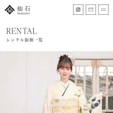
RENTAL
FURISODE
振袖・紋付袴レンタル
レンタル振袖一覧
HAKAMA
卒業袴レンタル
SHICHIGOSAN
七五三・
にぶんのいち成人式
WEDDING
フォトウェディング