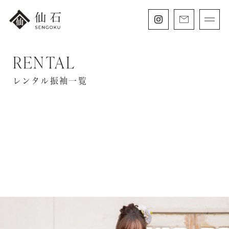
RENTAL
FURISODE
振袖・紋付袴レンタル
レンタル振袖一覧
HAKAMA
卒業袴レンタル
SHICHIGOSAN
七五三・
にぶんのいち成人式
WEDDING
フォトウェディング