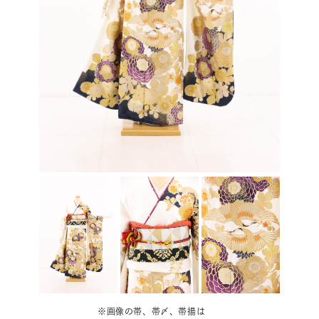
※画像の帯、帯〆、帯揚は