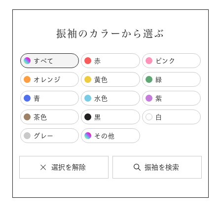
振袖のカラーから選ぶ
すべて
赤
ピンク
オレンジ
黄色
緑
青
水色
紫
茶色
黒
白
グレー
その他
選択を解除
振袖を検索