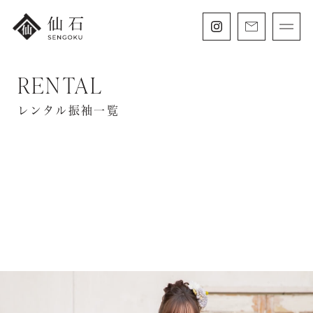
RENTAL
FURISODE
振袖・紋付袴レンタル
レンタル振袖一覧
HAKAMA
卒業袴レンタル
SHICHIGOSAN
七五三・
にぶんのいち成人式
WEDDING
フォトウェディング