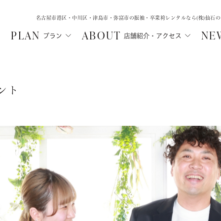
名古屋市港区・中川区・津島市・弥富市の振袖・卒業袴レンタルなら(株)仙石
PLAN
ABOUT
NE
プラン
店舗紹介・アクセス
ント
MA
SHICHIGOSA
WEDD
N
津島店
中川店
ル
フォトウェデ
七五三・にぶんのいち成人式
ルプラン
フォトウェ
七五三
ご親族向け
ルプラン
レンタルプ
にぶんのいち成人式
レンタル
選ばれる理
選ばれる理由