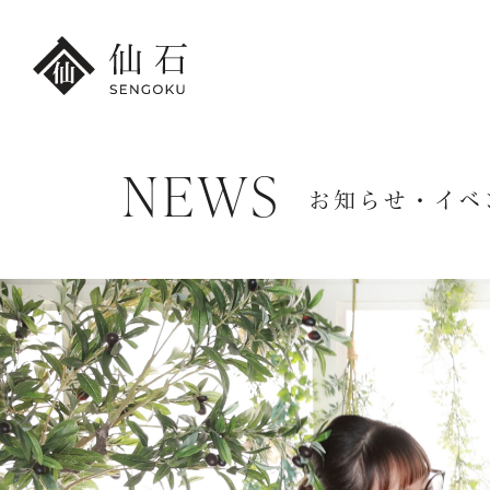
NEWS
FURISODE
お知らせ・イベ
HAKA
港本店
振袖・紋付袴レンタル
卒業袴レンタ
振袖レンタル・
卒業袴レンタ
撮影プラン
小学生の
レンタル振袖一覧
卒業袴レンタ
紋付袴レンタル・
先生の卒業袴
撮影プラン