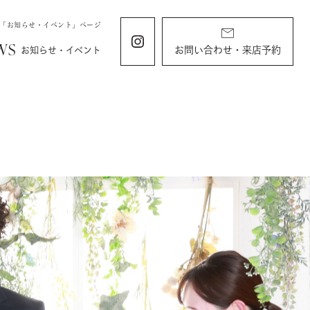
の「お知らせ・イベント」ページ
WS
お問い合わせ・来店予約
お知らせ・イベント
ING
KIDS
ィング
お宮参り・キッズ・ベビー
ディング
お宮参り
衣装
すくすくチャンネル
ラン
由
バースデー・記念写真