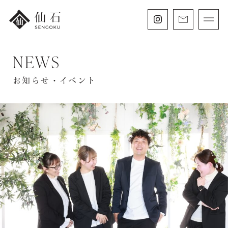
NEWS
FURISODE
振袖・紋付袴レンタル
お知らせ・イベント
HAKAMA
卒業袴レンタル
SHICHIGOSAN
七五三・
にぶんのいち成人式
WEDDING
フォトウェディング