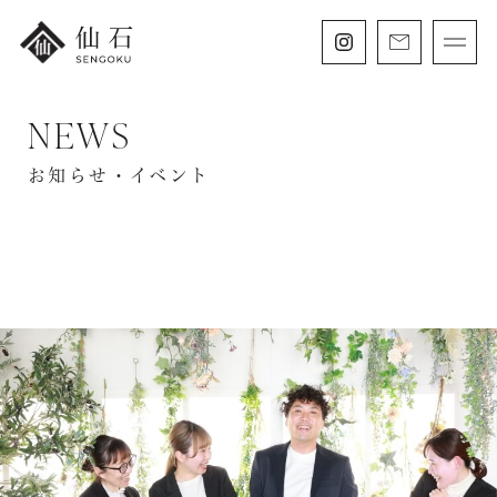
NEWS
FURISODE
振袖・紋付袴レンタル
お知らせ・イベント
HAKAMA
卒業袴レンタル
SHICHIGOSAN
七五三・
にぶんのいち成人式
WEDDING
フォトウェディング