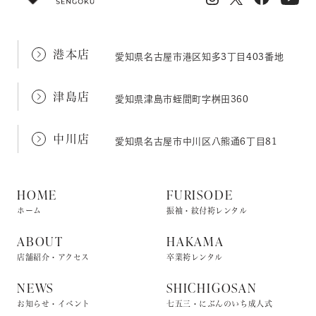
港本店
愛知県名古屋市港区知多3丁目403番地
津島店
愛知県津島市蛭間町字桝田360
中川店
愛知県名古屋市中川区八熊通6丁目81
HOME
FURISODE
ホーム
振袖・紋付袴レンタル
ABOUT
HAKAMA
店舗紹介・アクセス
卒業袴レンタル
NEWS
SHICHIGOSAN
お知らせ・イベント
七五三・にぶんのいち成人式