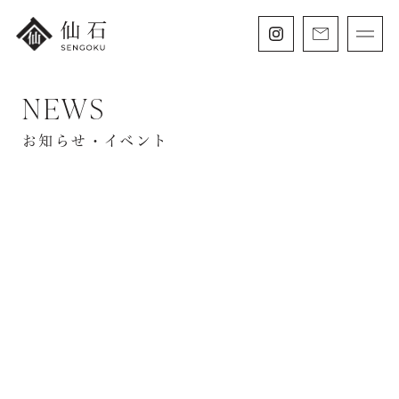
NEWS
FURISODE
振袖・紋付袴レンタル
お知らせ・イベント
HAKAMA
卒業袴レンタル
SHICHIGOSAN
七五三・
にぶんのいち成人式
WEDDING
フォトウェディング