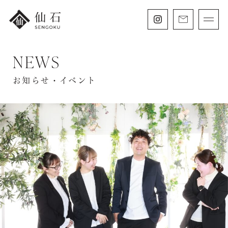
NEWS
FURISODE
振袖・紋付袴レンタル
お知らせ・イベント
HAKAMA
卒業袴レンタル
SHICHIGOSAN
七五三・
にぶんのいち成人式
WEDDING
フォトウェディング