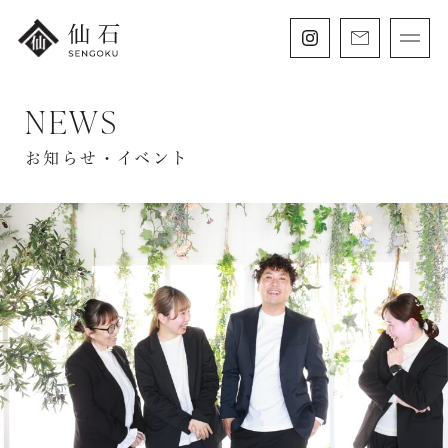
NEWS
FURISODE
振袖・紋付袴レンタル
お知らせ・イベント
HAKAMA
卒業袴レンタル
SHICHIGOSAN
七五三・
にぶんのいち成人式
WEDDING
フォトウェディング