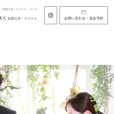
の「お知らせ・イベント」ページ
WS
お問い合わせ・来店予約
お知らせ・イベント
ING
KIDS
ィング
お宮参り・キッズ・ベビー
ディング
お宮参り
衣装
すくすくチャンネル
ラン
由
バースデー・記念写真