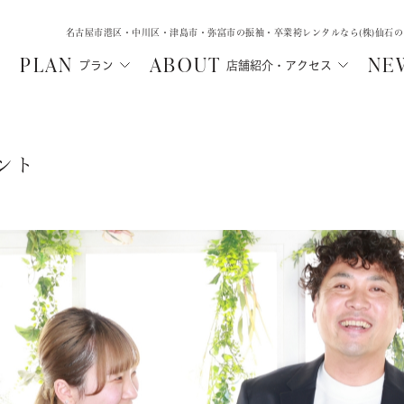
名古屋市港区・中川区・津島市・弥富市の振袖・卒業袴レンタルなら(株)仙石
PLAN
ABOUT
NE
プラン
店舗紹介・アクセス
ント
MA
SHICHIGOSA
WEDD
N
津島店
中川店
ル
フォトウェデ
七五三・にぶんのいち成人式
ルプラン
フォトウェ
七五三
ご親族向け
ルプラン
レンタルプ
にぶんのいち成人式
レンタル
選ばれる理
選ばれる理由