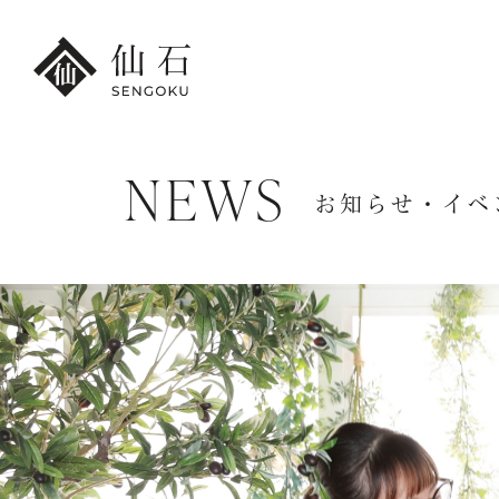
NEWS
FURISODE
お知らせ・イベ
HAKA
港本店
振袖・紋付袴レンタル
卒業袴レンタ
振袖レンタル・
卒業袴レンタ
撮影プラン
小学生の
レンタル振袖一覧
卒業袴レンタ
紋付袴レンタル・
先生の卒業袴
撮影プラン