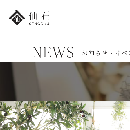
NEWS
FURISODE
お知らせ・イベ
HAKA
港本店
振袖・紋付袴レンタル
卒業袴レンタ
振袖レンタル・
卒業袴レンタ
撮影プラン
小学生の
レンタル振袖一覧
卒業袴レンタ
紋付袴レンタル・
先生の卒業袴
撮影プラン