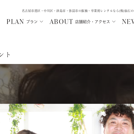
名古屋市港区・中川区・津島市・弥富市の振袖・卒業袴レンタルなら(株)仙石
PLAN
ABOUT
NE
プラン
店舗紹介・アクセス
ント
MA
SHICHIGOSA
WEDD
N
津島店
中川店
ル
フォトウェデ
七五三・にぶんのいち成人式
ルプラン
フォトウェ
七五三
ご親族向け
ルプラン
レンタルプ
にぶんのいち成人式
レンタル
選ばれる理
選ばれる理由