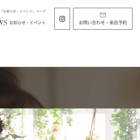
の「お知らせ・イベント」ページ
WS
お問い合わせ・来店予約
お知らせ・イベント
ING
KIDS
ィング
お宮参り・キッズ・ベビー
ディング
お宮参り
衣装
すくすくチャンネル
ラン
由
バースデー・記念写真