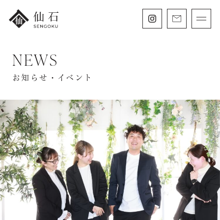
NEWS
FURISODE
振袖・紋付袴レンタル
お知らせ・イベント
HAKAMA
卒業袴レンタル
SHICHIGOSAN
七五三・
にぶんのいち成人式
WEDDING
フォトウェディング